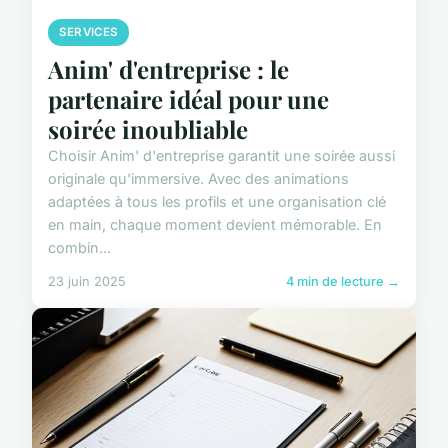
SERVICES
Anim' d'entreprise : le
partenaire idéal pour une
soirée inoubliable
Choisir Anim' d'entreprise garantit une soirée aussi
originale qu'immersive. Avec des animations
adaptées à tous les profils et une organisation clé
en main, chaque moment devient mémorable. En
combin...
23 juin 2025
4 min de lecture →