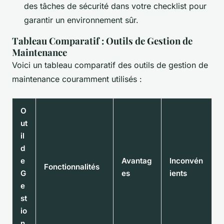
des tâches de sécurité dans votre checklist pour
garantir un environnement sûr.
Tableau Comparatif : Outils de Gestion de
Maintenance
Voici un tableau comparatif des outils de gestion de
maintenance couramment utilisés :
O
ut
il
d
e
Avantag
Inconvén
Fonctionnalités
G
es
ients
e
st
io
n