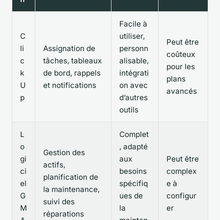
Facile à
C
utiliser,
Peut être
li
Assignation de
personn
coûteux
c
tâches, tableaux
alisable,
pour les
k
de bord, rappels
intégrati
plans
U
et notifications
on avec
avancés
p
d’autres
outils
L
Complet
o
, adapté
Gestion des
gi
aux
Peut être
actifs,
ci
besoins
complex
planification de
el
spécifiq
e à
la maintenance,
G
ues de
configur
suivi des
M
la
er
réparations