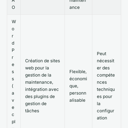
A
mainten
O
ance
W
o
r
d
P
Peut
r
Création de sites
nécessit
e
web pour la
er des
s
Flexible,
gestion de la
compéte
s
économi
maintenance,
nces
(
que,
intégration avec
techniqu
a
personn
des plugins de
es pour
v
alisable
gestion de
la
e
tâches
configur
c
ation
pl