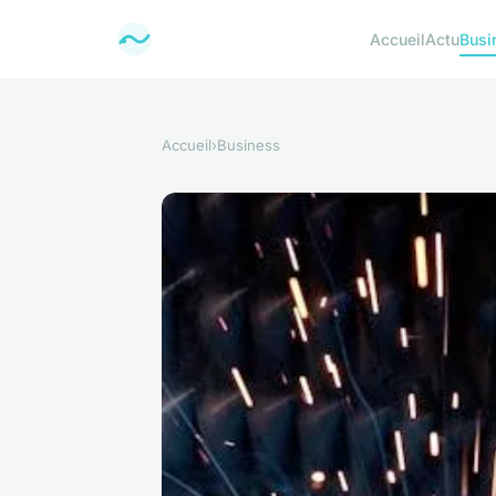
Accueil
Actu
Busi
Accueil
›
Business