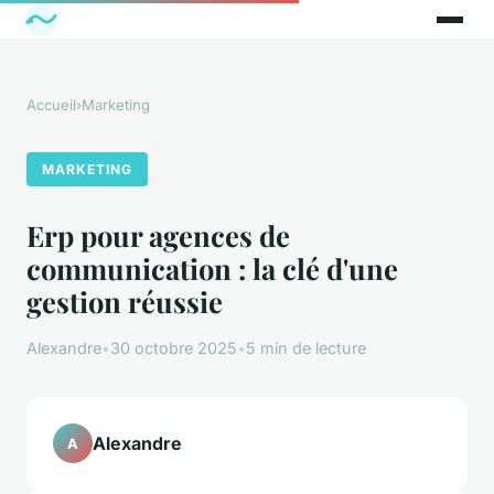
Accueil
›
Marketing
MARKETING
Erp pour agences de
communication : la clé d'une
gestion réussie
Alexandre
•
30 octobre 2025
•
5 min de lecture
Alexandre
A