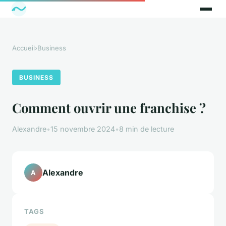
Accueil
›
Business
BUSINESS
Comment ouvrir une franchise ?
Alexandre
•
15 novembre 2024
•
8 min de lecture
Alexandre
A
TAGS