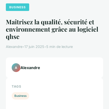
BUSINESS
Maîtrisez la qualité, sécurité et
environnement grâce au logiciel
qhse
Alexandre
•
17 juin 2025
•
5 min de lecture
Alexandre
A
TAGS
Business