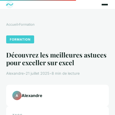
Accueil
›
Formation
FORMATION
Découvrez les meilleures astuces
pour exceller sur excel
Alexandre
•
21 juillet 2025
•
8 min de lecture
Alexandre
A