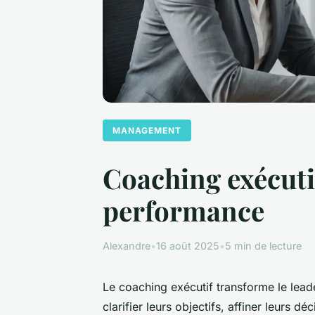
MANAGEMENT
Coaching exécutif
performance
Alexandre
•
16 août 2025
•
5 min de lecture
Le coaching exécutif transforme le lead
clarifier leurs objectifs, affiner leurs 