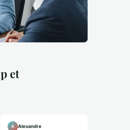
p et
Alexandre
A